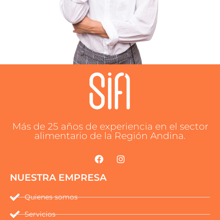
Más de 25 años de experiencia en el sector
alimentario de la Región Andina.
NUESTRA EMPRESA
Quienes somos
Servicios